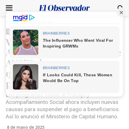
Inicio
Economía
Anses
Economía
Anses
Volver al Trabajo y
Acompañamiento Social de
ANSES: las nuevas causas
que pueden suspender el
pago
Los programas Volver al Trabajo y
Acompañamiento Social ahora incluyen nuevas
causas para suspender el pago a beneficiarios.
Así lo anunció el Ministerio de Capital Humano.
8 de mayo de 2025