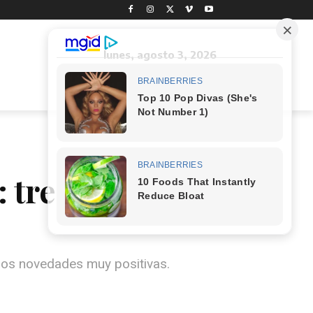
lunes, agosto 3, 2026
 tres extras
dos novedades muy positivas.