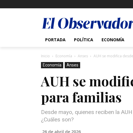
PORTADA
POLÍTICA
ECONOMÍA
Inicio
Economía
Anses
AUH se modifica desde 
Economía
Anses
AUH se modific
para familias
Desde mayo, quienes reciben la AUH 
¿Cuáles son?
26 de abril de 2026