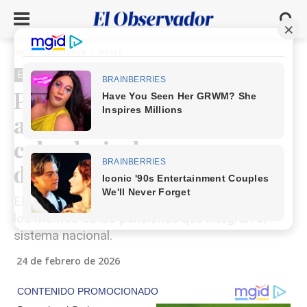
Inicio
Economía
Anses
Economía
Anses
Pensiones actualizadas:
aumento confirmado y
calendario de pago
definido
El ajuste por movilidad previsional se refleja en
los montos de las pensiones que integran el
sistema nacional.
24 de febrero de 2026