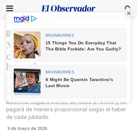
Inicio
Economía
Anses
Economía
Anses
Manuel Adorni confirmó
cambios en el acceso al
bono de mayo
El Gobierno ajustó las condiciones del bono
previsional de mayo y definió un nuevo tope de
ingresos para acceder al refuerzo completo. El
adicional seguirá siendo de hasta $70.000 y se
pagará de manera proporcional según el haber
de cada jubilado.
9 de mayo de 2026