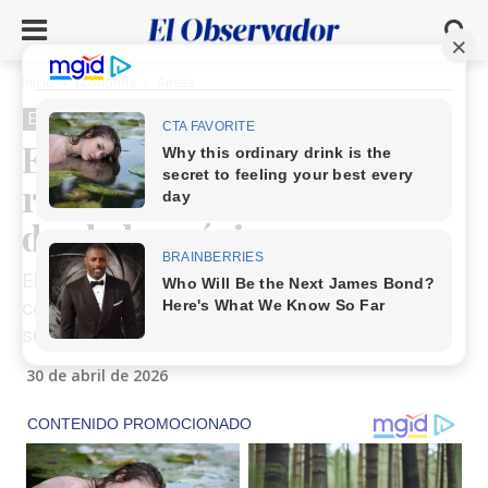
Inicio
Economía
Anses
Economía
Anses
El Gobierno modifica el
refuerzo para jubilados
desde la próxima semana
El cronograma de pagos de ANSES continúa
con ajustes en el refuerzo para jubilados que
superan el haber mínimo.
30 de abril de 2026