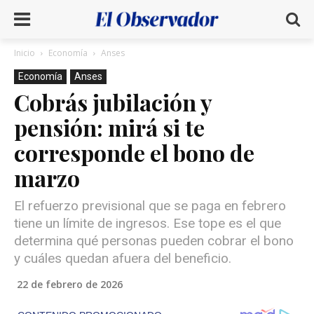
Inicio
Economía
Anses
Economía
Anses
Cobrás jubilación y
pensión: mirá si te
corresponde el bono de
marzo
El refuerzo previsional que se paga en febrero
tiene un límite de ingresos. Ese tope es el que
determina qué personas pueden cobrar el bono
y cuáles quedan afuera del beneficio.
22 de febrero de 2026