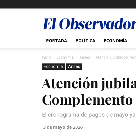
PORTADA
POLÍTICA
ECONOMÍA
Inicio
Economía
Anses
Atención jubilados: f
Economía
Anses
Atención jubil
Complemento 
El cronograma de pagos de mayo ya c
3 de mayo de 2026