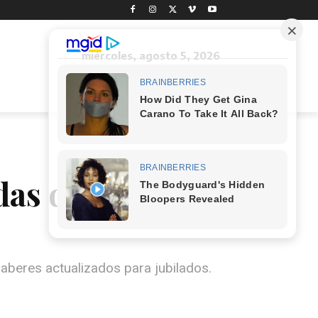
miércoles, agosto 5, 2026
das del
aberes actualizados para jubilados.