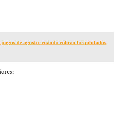
s pagos de agosto: cuándo cobran los jubilados
iores: